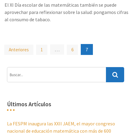
El XI Día escolar de las matemáticas también se puede
aprovechar para reflexionar sobre la salud: pongamos cifras
al consumo de tabaco.
Paginación
…
7
Anteriores
1
6
de
entradas
Últimos Artículos
La FESPM inaugura las XXII JAEM, el mayor congreso
nacional de educación matemática con más de 600