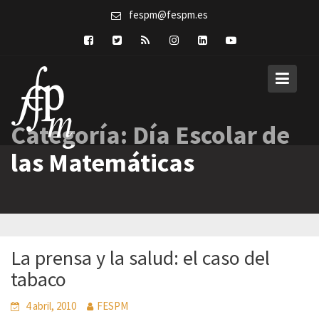
Skip
fespm@fespm.es
to
content
Categoría:
Día Escolar de
las Matemáticas
La prensa y la salud: el caso del
tabaco
4 abril, 2010
FESPM