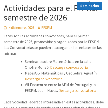
Actividades para el Primer
Seminarios
semestre de 2026
4 diciembre, 2025
FESPM
Estas son las actividades convocadas, para el primer
semestre de 2026, promovidas y organizadas por la FESPM.
Las Convocatorias se pueden descargar en los enlaces de las
mismas:
Seminario sobre Matemáticas en la calle.
Onofre Monzó.
Descarga convocatoria
MatesGG. Matemáticas y GeoGebra. Agustín.
Descarga convocatoria
VII Encuentro entre la APM de Portugal y la
FESPM. Juani Navas.
Descarga convocatoria
Cada Sociedad Federada interesada en estas actividades, debe
enviar la propuesta de participantes por orden de prioridad.