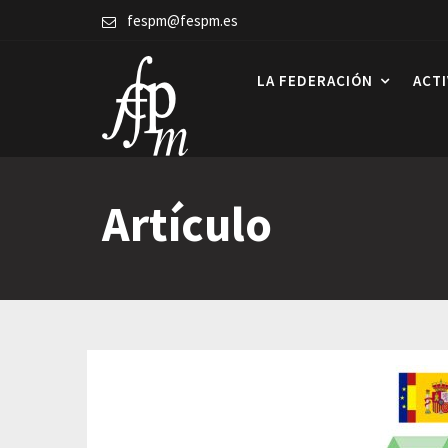
Skip
fespm@fespm.es
to
content
LA FEDERACIÓN
ACT
Artículo