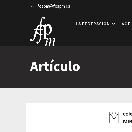
Skip
fespm@fespm.es
to
content
LA FEDERACIÓN
ACT
Artículo