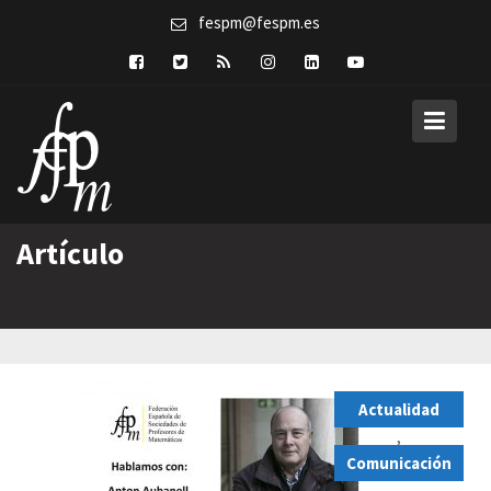
Skip
fespm@fespm.es
to
content
Artículo
Actualidad
,
Comunicación
,