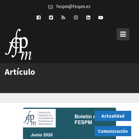
Skip
fespm@fespm.es
to
content
Artículo
Actualidad
,
Comunicación
,