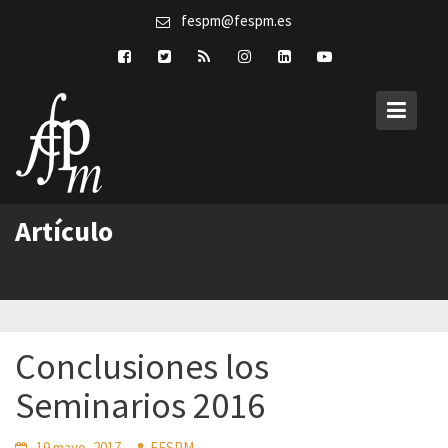
Skip
fespm@fespm.es
to
content
Artículo
Conclusiones los
Seminarios 2016
19 mayo, 2017
FESPM