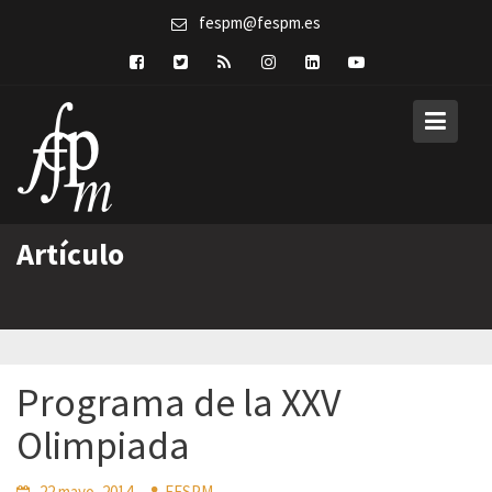
Skip
fespm@fespm.es
to
content
Artículo
Programa de la XXV
Olimpiada
22 mayo, 2014
FESPM