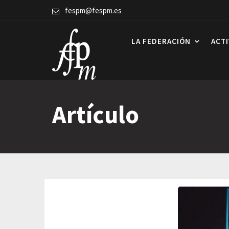
Skip
fespm@fespm.es
to
content
LA FEDERACIÓN
ACT
Artículo