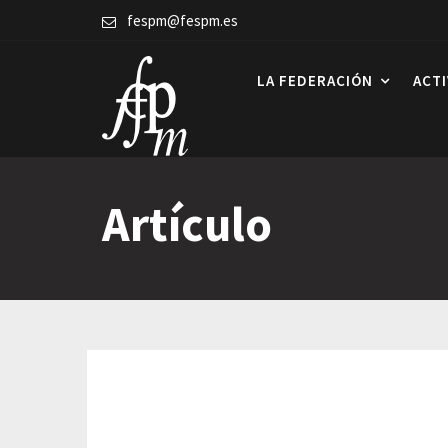
Skip
fespm@fespm.es
to
content
LA FEDERACIÓN
ACT
Artículo