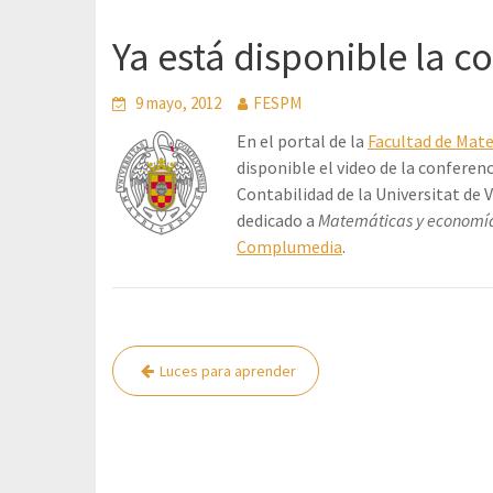
Ya está disponible la co
9 mayo, 2012
FESPM
En el portal de la
Facultad de Mat
disponible el video de la conferen
Contabilidad de la Universitat de 
dedicado a
Matemáticas y economía
Complumedia
.
Navegación
Luces para aprender
de
entradas