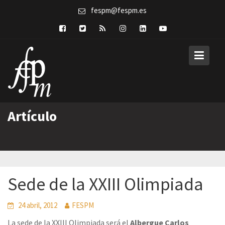
Skip
fespm@fespm.es
to
content
Artículo
Sede de la XXIII Olimpiada
24 abril, 2012
FESPM
La sede de la XXIII Olimpiada será el
Albergue Carlos