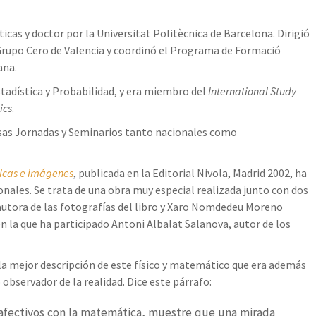
icas y doctor por la Universitat Politècnica de Barcelona. Dirigió
Grupo Cero de Valencia y coordinó el Programa de Formació
ana.
tadística y Probabilidad, y era miembro del
International Study
ics
.
sas Jornadas y Seminarios tanto nacionales como
icas e imágenes
, publicada en la Editorial Nivola, Madrid 2002, ha
nales. Se trata de una obra muy especial realizada junto con dos
tora de las fotografías del libro y Xaro Nomdedeu Moreno
en la que ha participado Antoni Albalat Salanova, autor de los
la mejor descripción de este físico y matemático que era además
observador de la realidad. Dice este párrafo:
 afectivos con la matemática, muestre que una mirada