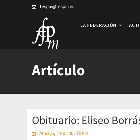
Skip
fespm@fespm.es
to
content
LA FEDERACIÓN
ACT
Artículo
Obituario: Eliseo Borrá
29 mayo, 2010
FESPM