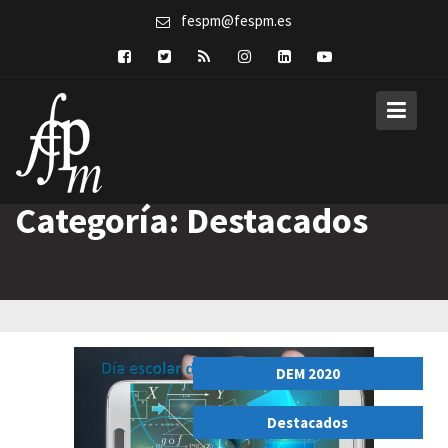
Skip
fespm@fespm.es
to
content
Categoría:
Destacados
DEM 2020
,
Destacados
,