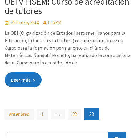
OEI y FISEM: Curso de acreditación
de tutores
28 marzo, 2010
FESPM
La OEI (Organización de Estados Iberoamericanos para la
Educación, la Ciencia y la Cultura) organizará en breve un
Curso para la formación permanente en el àrea de
Matemàticas Ñandutí. Por ello, ha realizado la convocatoria
de un Curso para la acreditación de
Leer más
Paginación
…
23
Anteriores
1
22
de
entradas