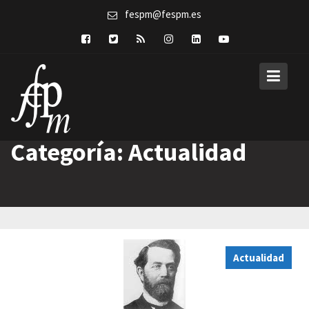
Skip
fespm@fespm.es
to
content
Categoría:
Actualidad
Actualidad