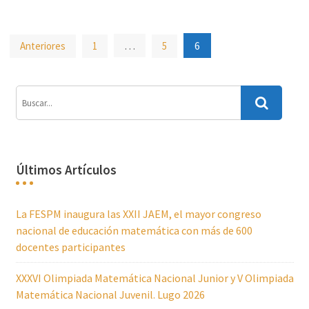
Paginación
…
6
Anteriores
1
5
de
entradas
Últimos Artículos
La FESPM inaugura las XXII JAEM, el mayor congreso
nacional de educación matemática con más de 600
docentes participantes
XXXVI Olimpiada Matemática Nacional Junior y V Olimpiada
Matemática Nacional Juvenil. Lugo 2026