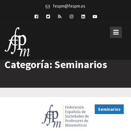
Skip
fespm@fespm.es
to
content
Categoría:
Seminarios
Seminarios