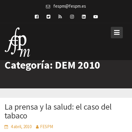
Skip
fespm@fespm.es
to
content
Categoría:
DEM 2010
La prensa y la salud: el caso del
tabaco
4 abril, 2010
FESPM