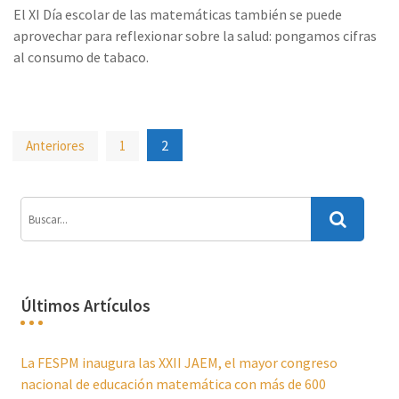
El XI Día escolar de las matemáticas también se puede
aprovechar para reflexionar sobre la salud: pongamos cifras
al consumo de tabaco.
Paginación
2
Anteriores
1
de
entradas
Últimos Artículos
La FESPM inaugura las XXII JAEM, el mayor congreso
nacional de educación matemática con más de 600