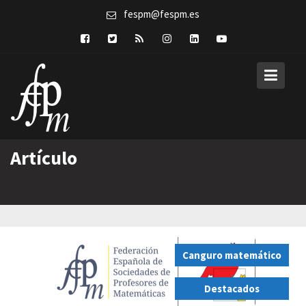
Skip
fespm@fespm.es
to
content
Artículo
Canguro matemático
,
Destacados