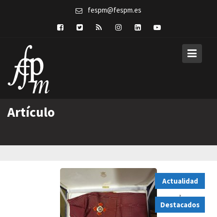
Skip
fespm@fespm.es
to
content
Artículo
Actualidad
,
Destacados
,