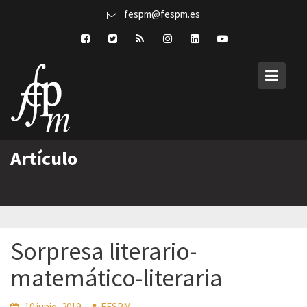
Skip
fespm@fespm.es
to
content
Artículo
Sorpresa literario-
matemático-literaria
10 junio, 2019
FESPM