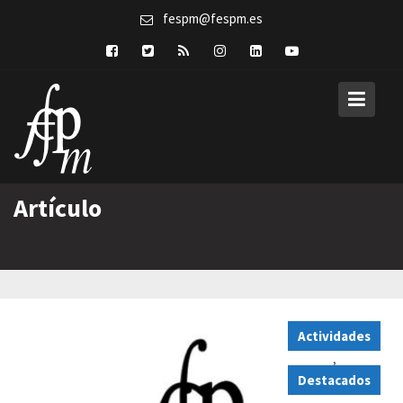
Skip
fespm@fespm.es
to
content
Artículo
Actividades
,
Destacados