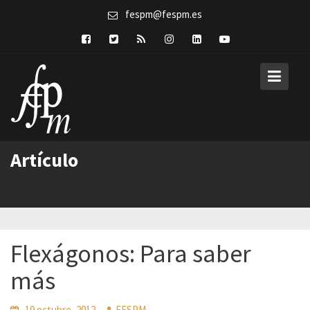
Skip
fespm@fespm.es
to
content
Artículo
Flexágonos: Para saber
más
19 octubre, 2012
FESPM