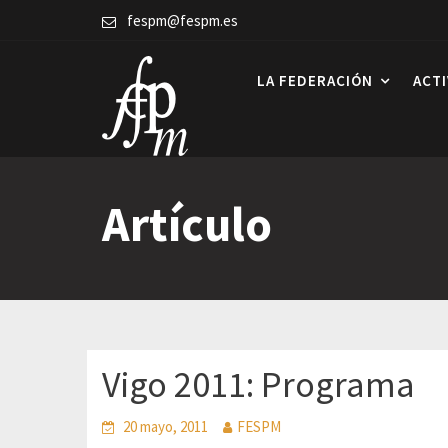
Skip
fespm@fespm.es
to
content
LA FEDERACIÓN
ACT
Artículo
Vigo 2011: Programa
20 mayo, 2011
FESPM