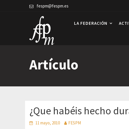
Skip
fespm@fespm.es
to
content
LA FEDERACIÓN
ACT
Artículo
¿Que habéis hecho dura
11 mayo, 2010
FESPM