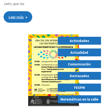
Jaén, que las
Leer más
Actividades
,
Actualidad
,
Comunicación
,
Destacados
,
FESPM
,
Matemáticas en la calle