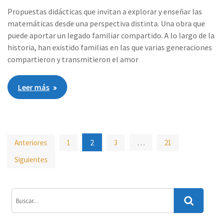
Propuestas didácticas que invitan a explorar y enseñar las
matemáticas desde una perspectiva distinta. Una obra que
puede aportar un legado familiar compartido. A lo largo de la
historia, han existido familias en las que varias generaciones
compartieron y transmitieron el amor
Leer más
Paginación
2
…
Anteriores
1
3
21
de
Siguientes
entradas