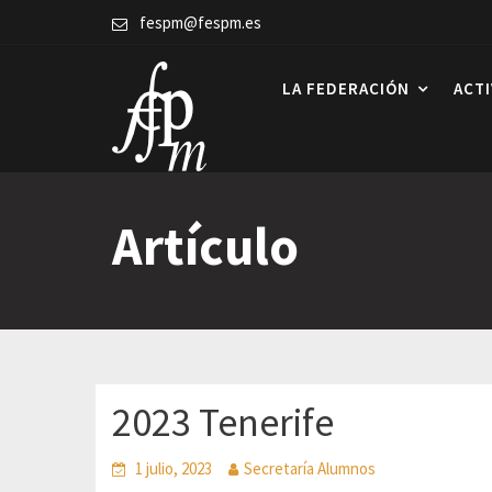
Skip
fespm@fespm.es
to
content
LA FEDERACIÓN
ACT
Artículo
2023 Tenerife
1 julio, 2023
Secretaría Alumnos