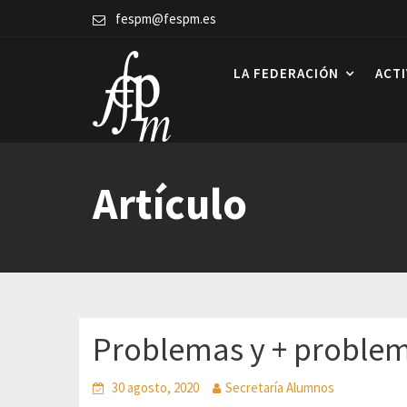
Skip
fespm@fespm.es
to
content
LA FEDERACIÓN
ACT
Artículo
Problemas y + proble
30 agosto, 2020
Secretaría Alumnos