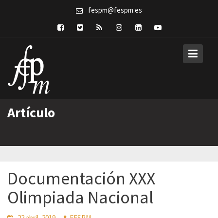
Skip
fespm@fespm.es
to
content
Artículo
Documentación XXX
Olimpiada Nacional
22 abril, 2019
FESPM