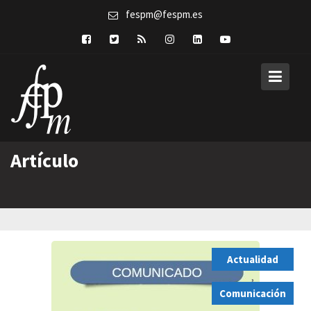
Skip
fespm@fespm.es
to
content
Artículo
Actualidad
,
Comunicación
,