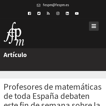
Skip
fespm@fespm.es
to
content
Artículo
Profesores de matemáticas
de toda España debaten
este fin de semana sobre la