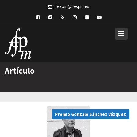
Skip
fespm@fespm.es
to
content
Artículo
Premio Gonzalo Sánchez Vázquez