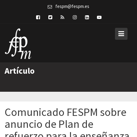
Skip
fespm@fespm.es
to
content
Artículo
Comunicado FESPM sobre
anuncio de Plan de
refuerzo para la enseñanza