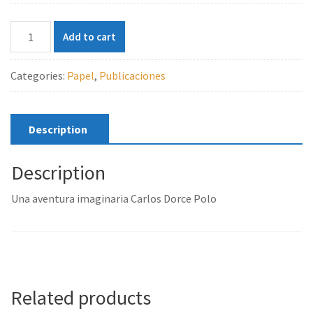
Una
Add to cart
aventura
imaginaria
Categories:
Papel
,
Publicaciones
quantity
Description
Description
Una aventura imaginaria Carlos Dorce Polo
Related products