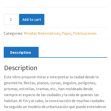
La
Add to cart
geometría
de
Categories:
Miradas Matemáticas
,
Papel
,
Publicaciones
las
ciudades
José
María
Description
Sorando
Muzás
Description
quantity
Este libro propone mirar e interpretar la ciudad desde la
geometría. Rectas, planos, curvas, ángulos, polígonos,
prismas, estrellas, tramas, etc., han moldeado desde
siempre el espacio de las ciudades y la vida de quienes las
habitan. Al fin y al cabo, la construcción de muchas ciudades
ha seguido un modelo de urbanización que puede entenderse