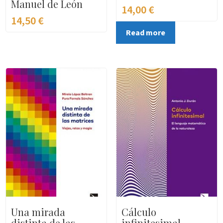
Manuel de León
14,00
€
14,50
€
Read more
Una mirada
Cálculo
distinta de las
infinitesimal