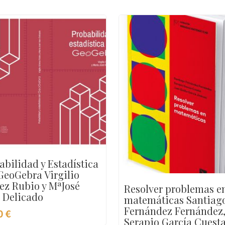
abilidad y Estadística
GeoGebra Virgilio
z Rubio y MªJosé
Resolver problemas e
 Delicado
matemáticas Santiag
Fernández Fernández
0
€
Serapio García Cuesta