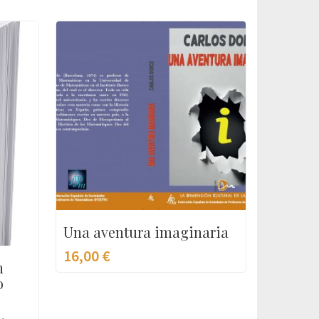
Una aventura imaginaria
16,00
€
n
o
,
,