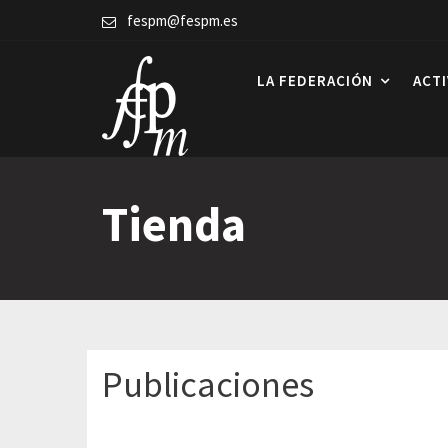
Skip
fespm@fespm.es
to
content
LA FEDERACIÓN
ACT
Tienda
Publicaciones