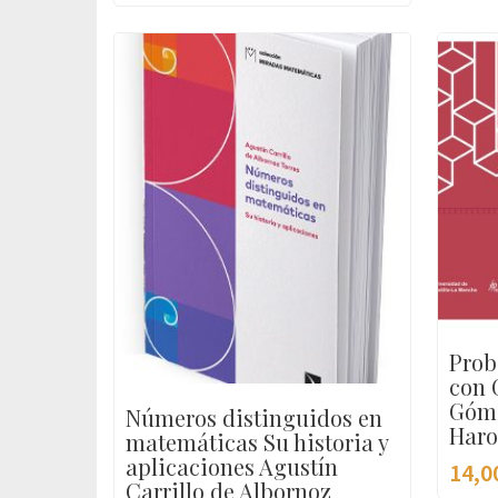
Prob
con 
Góme
Números distinguidos en
Haro
matemáticas Su historia y
aplicaciones Agustín
14,0
Carrillo de Albornoz