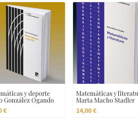
máticas y deporte
Matemáticas y literat
o González Ogando
Marta Macho Stadler
0
€
14,00
€