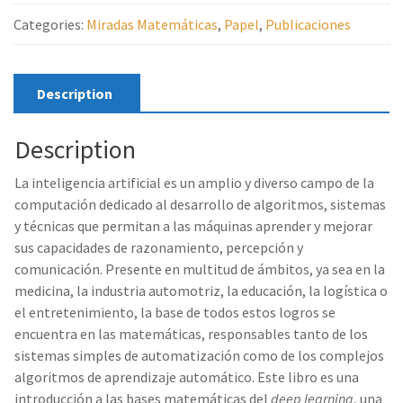
de
Categories:
Miradas Matemáticas
,
Papel
,
Publicaciones
la
IA
Introducción
al
Description
deep
learning
Description
Oskitz
Ruiz
La inteligencia artificial es un amplio y diverso campo de la
Sarrias
computación dedicado al desarrollo de algoritmos, sistemas
quantity
y técnicas que permitan a las máquinas aprender y mejorar
sus capacidades de razonamiento, percepción y
comunicación. Presente en multitud de ámbitos, ya sea en la
medicina, la industria automotriz, la educación, la logística o
el entretenimiento, la base de todos estos logros se
encuentra en las matemáticas, responsables tanto de los
sistemas simples de automatización como de los complejos
algoritmos de aprendizaje automático. Este libro es una
introducción a las bases matemáticas del
deep learning
, una