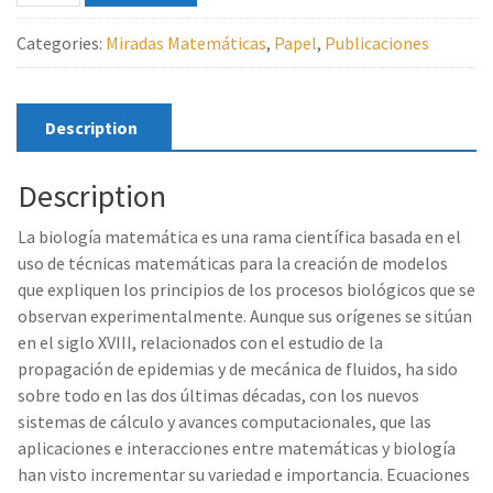
de
Categories:
Miradas Matemáticas
,
Papel
,
Publicaciones
la
biología
Manuel
de
Description
León,
Antonio
Description
Gómez
Corral
La biología matemática es una rama científica basada en el
quantity
uso de técnicas matemáticas para la creación de modelos
que expliquen los principios de los procesos biológicos que se
observan experimentalmente. Aunque sus orígenes se sitúan
en el siglo XVIII, relacionados con el estudio de la
propagación de epidemias y de mecánica de fluidos, ha sido
sobre todo en las dos últimas décadas, con los nuevos
sistemas de cálculo y avances computacionales, que las
aplicaciones e interacciones entre matemáticas y biología
han visto incrementar su variedad e importancia. Ecuaciones